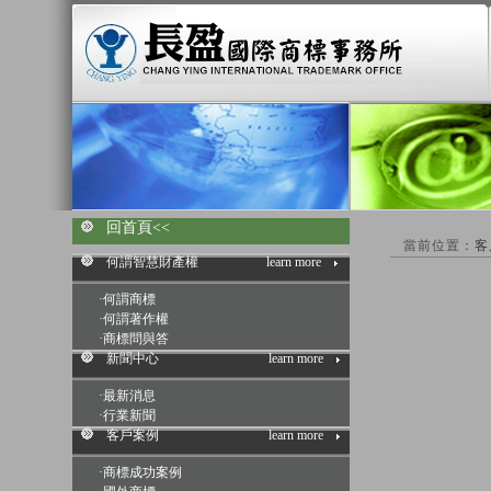
回首頁<<
當前位置：
客
何謂智慧財產權
learn more
·
何謂商標
·
何謂著作權
·
商標問與答
新聞中心
learn more
·
最新消息
·
行業新聞
客戶案例
learn more
·
商標成功案例