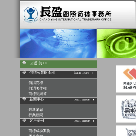
回首頁<<
何謂智慧財產權
learn more
·
何謂商標
·
何謂著作權
·
商標問與答
新聞中心
learn more
·
最新消息
·
行業新聞
客戶案例
learn more
·
商標成功案例