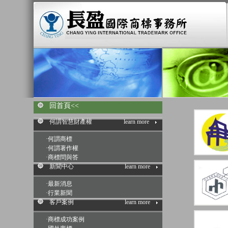
回首頁<<
何謂智慧財產權
learn more
·
何謂商標
·
何謂著作權
·
商標問與答
新聞中心
learn more
·
最新消息
·
行業新聞
客戶案例
learn more
·
商標成功案例