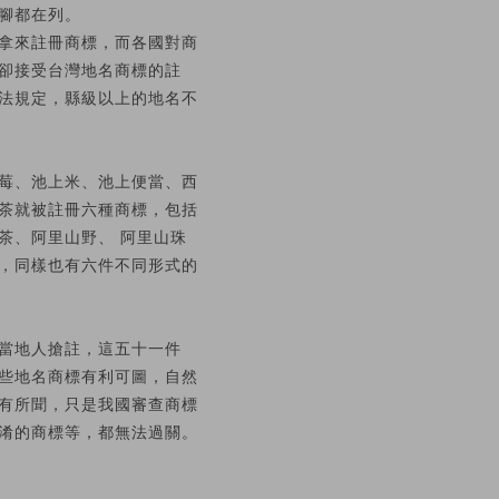
腳都在列。
拿來註冊商標，而各國對商
卻接受台灣地名商標的註
法規定，縣級以上的地名不
莓、池上米、池上便當、西
茶就被註冊六種商標，包括
茶、阿里山野、 阿里山珠
，同樣也有六件不同形式的
當地人搶註，這五十一件
些地名商標有利可圖，自然
有所聞，只是我國審查商標
淆的商標等，都無法過關。