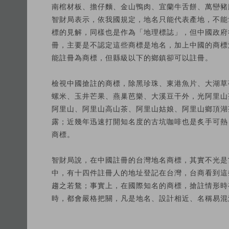
南棺材板、擔仔麵、金山鴨肉、宜蘭牛舌餅、萬巒豬
智財局表示，依我國規定，地名只能代表產地，不能
標的見解，同樣也是作為「地理標誌」，但中國政府
冊，主要是不認定這些商標是地名，加上中國的商標
能註冊為商標，但縣級以下的鄉鎮卻可以註冊。
檢視中國搶註的商標，除黑珍珠、東港魚片、大湖草
螺米、玉井芒果、燕巢芭樂、大溪豆干外，光阿里山
阿里山、阿里山高山茶、阿里山姑娘、阿里山鄉頂湖
露；近幾年迅速打開知名度的古坑咖啡也是炙手可熱
商標。
智財局說，在中國註冊的台灣地名商標，其實不光是
中，有十四件註冊人的地址登記在台灣，台商看到這
趨之若鶩；事實上，在國際知名的商標，搶註情形時
時，都會嚴格把關，凡是地名、設計相近、名稱易混