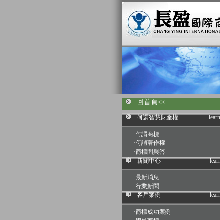
回首頁<<
何謂智慧財產權
lear
·
何謂商標
·
何謂著作權
·
商標問與答
新聞中心
lear
·
最新消息
·
行業新聞
客戶案例
lear
·
商標成功案例