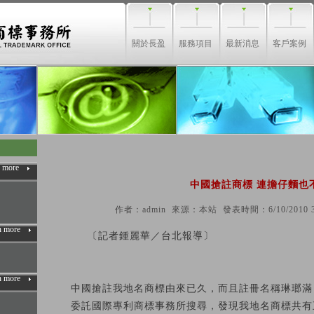
關於長盈
服務項目
最新消息
客戶案例
n more
中國搶註商標 連擔仔麵也
作者：admin 來源：本站 發表時間：6/10/2010 3:
n more
〔記者鍾麗華／台北報導〕
n more
中國搶註我地名商標由來已久，而且註冊名稱琳瑯滿
委託國際專利商標事務所搜尋，發現我地名商標共有