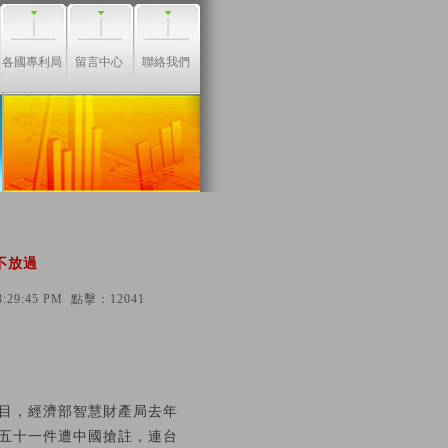
各國專利局
留言中心
聯絡我們
不放過
29:45 PM 點擊：12041
目，經濟部智慧財產局去年
五十一件遭中國搶註，連台