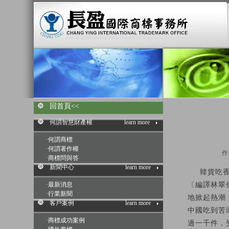
回首頁<<
何謂智慧財產權
learn more
·
何謂商標
·
何謂著作權
作
·
商標問與答
新聞中心
learn more
韓貨吃香
·
最新消息
〔編譯林翠
·
行業新聞
地掀起熱潮
客戶案例
learn more
中國吃到苦
·
商標成功案例
過一千件，