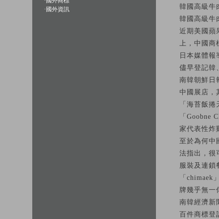
·
國外商標
韓國高級牛
·
國外資訊
韓國高級牛
近期美國蘋果
上，中國商
日本媒體報
儘早登記韓
南韓朝鮮日
中國展店，其
「海苔飯捲天
「Goobne 
家代表性炸
至於為何中
法指出，很
服裝及連鎖
「chim
牌幾乎無一
南韓經濟新
百件商標登