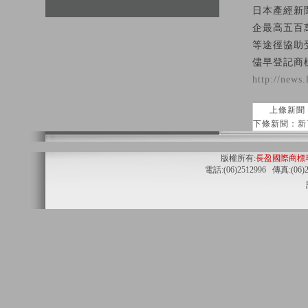
日本產經新
企最高五百
等途徑協助
儘早登記商
http://news
上條新聞
下條新聞：
新
版權所有:
長盈國際商標
電話:(06)2512996 傳真:(06)