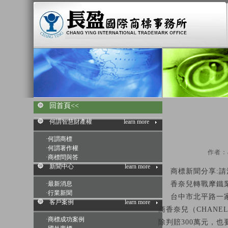
回首頁<<
何謂智慧財產權
learn more
·
何謂商標
·
何謂著作權
作者：a
·
商標問與答
新聞中心
learn more
商標新聞分享:
·
最新消息
香奈兒轉戰摩鐵
·
行業新聞
台中市北平路一家
客戶案例
learn more
商香奈兒（CHAN
·
商標成功案例
除判賠300萬元，