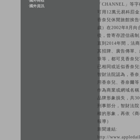
·
國外商標
「CHANNEL」
·
國外資訊
可用12萬元易科罰
香奈兒休閒旅館挨告
歲）在2002年8
後，曾寄存證信函制止
直到2014年間，
其招牌、廣告傳單、
筆等，都可見香奈兒字
已相同或近似香奈兒
智財法院認為，香奈
用香奈兒、香奈爾等
作為商業或網域名稱
品牌形象損失，共3
刑事部分，智財法院
權的形象，再依《商
報導）
新聞連結:
http://www.appledai