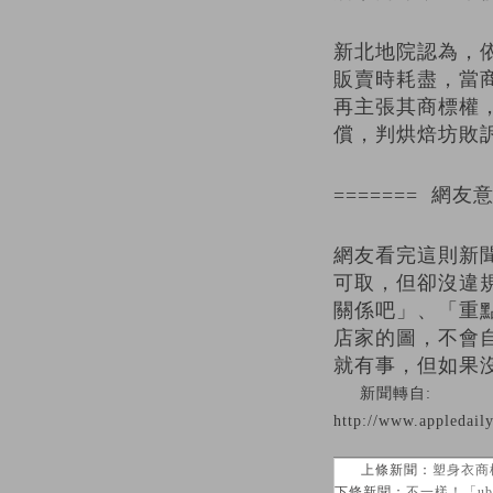
新北地院認為，
販賣時耗盡，當
再主張其商標權
償，判烘焙坊敗訴
======= 網友意
網友看完這則新
可取，但卻沒違
關係吧」、「重
店家的圖，不會
就有事，但如果
新聞轉自:
http://www.appledail
上條新聞：
塑身衣商
下條新聞：
不一樣！「ubi