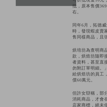
可折抵現金10元
抵，原本售價36
右。
同年6月，拓德
時，發現蝦皮賣家
售同樣商品，且
烘培坊為查明商
款，烘焙坊隨即
者資料，甚至直
勿附訂單明細。
給烘焙坊的員工
償60萬元。
但許女辯稱，部
消耗商品，才會在
店家商標，絕未