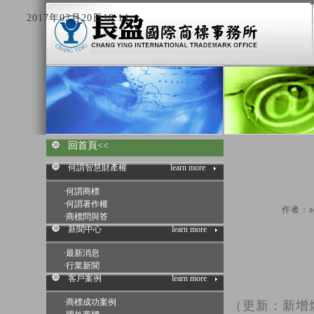
2017年02月20日18:14
回首頁<<
何謂智慧財產權
learn more
·
何謂商標
·
何謂著作權
作者：ad
·
商標問與答
新聞中心
learn more
·
最新消息
·
行業新聞
客戶案例
learn more
·
商標成功案例
（更新：新增