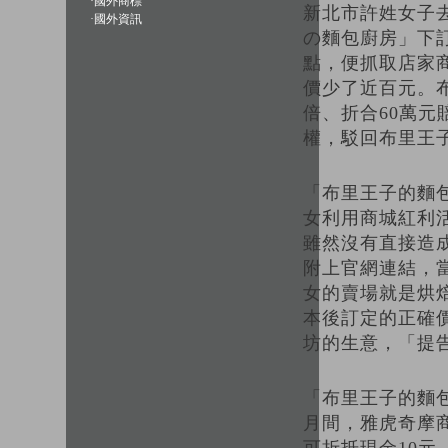
·
國外商標
新北市許姓女子
·
國外資訊
の麵包廚房」下
點，便抓取店家
價少了近百元。布
倍、折合60萬
權，駁回布里王
「布里王子的麵
女利用商城紅利
雖然沒有直接造
附上官網連結，
女的賣場就是烘
本後訂定的正確
坊的生意，「提
「布里王子的麵
月間，雅虎奇摩